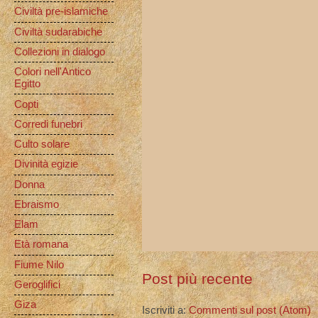
Civiltà pre-islamiche
Civiltà sudarabiche
Collezioni in dialogo
Colori nell'Antico
Egitto
Copti
Corredi funebri
Culto solare
Divinità egizie
Donna
Ebraismo
Elam
Età romana
Fiume Nilo
Post più recente
Geroglifici
Giza
Iscriviti a:
Commenti sul post (Atom)