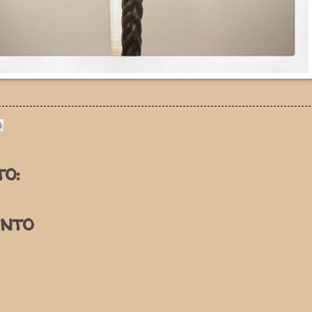
o:
nto