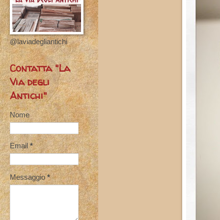
@laviadegliantichi
Contatta "La
Via degli
Antichi"
Nome
Email
*
Messaggio
*