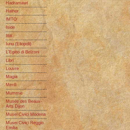
Hadramawt
Hathor
IMTO
Iside
Ittiti
Iunu (Eliopoli)
L'Egitto di Belzoni
Libri
Louvre
Magia
Menfi
Mummie
Musée des Beaux-
Arts Dijon
Musei Civici Modena
Musei Civici Reggio
Emilia