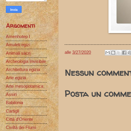
Argomenti
Amenhotep I
Amuleti egizi
alle
3/27/2020
Animali sacri
Archeologia Invisibile
Nessun comment
Architettura egizia
Arte egizia
Arte mesopotamica
Posta un comme
Assiri
Babilonia
Cartigli
Città d'Oriente
Civiltà dei Fiumi