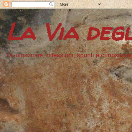
La Via degl
Divulgazione, riflessioni, spunti e curiosità s