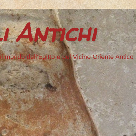
i Antichi
ul mondo dell'Egitto e del Vicino Oriente Antico -