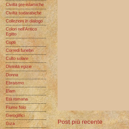
Civiltà pre-islamiche
Civiltà sudarabiche
Collezioni in dialogo
Colori nell'Antico
Egitto
Copti
Corredi funebri
Culto solare
Divinità egizie
Donna
Ebraismo
Elam
Età romana
Fiume Nilo
Geroglifici
Post più recente
Giza