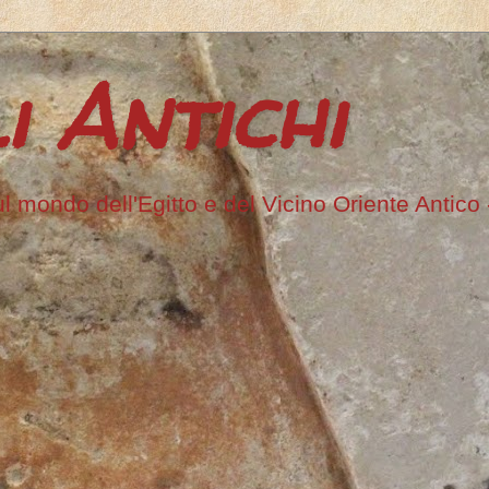
i Antichi
ul mondo dell'Egitto e del Vicino Oriente Antico -