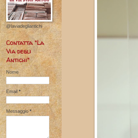
@laviadegliantichi
Contatta "La
Via degli
Antichi"
Nome
Email
*
Messaggio
*