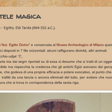
tele magica
 Egitto, Età Tarda (664-332 a.C.).
i Nut. Egitto Divino
"
e conservata al
Museo Archeologico di Milano
quest
 disposti in 7 file orizzontali: alcuni raffigurano divinità, altri animali.
cchio-udjat 𓂀.
te ma dai segni riportati su di essa si desume che si tratti di un oggett
bile ma rispecchia la credenza che gli antichi Egizi avevano dei geroglif
 che godeva di una propria efficacia e potere evocativo, al punto che t
o trafitti da una lancia o ancora eliminati del tutto,
per evitare che nuo
ura che si trova in corrispondenza della sesta riga.