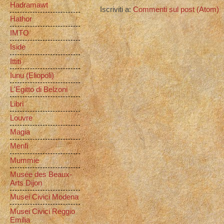
Hadramawt
Iscriviti a:
Commenti sul post (Atom)
Hathor
IMTO
Iside
Ittiti
Iunu (Eliopoli)
L'Egitto di Belzoni
Libri
Louvre
Magia
Menfi
Mummie
Musée des Beaux-
Arts Dijon
Musei Civici Modena
Musei Civici Reggio
Emilia