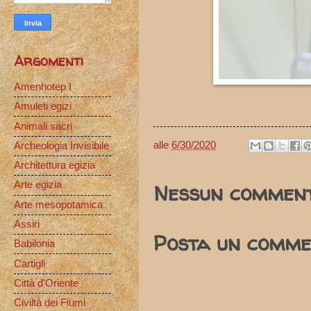
Argomenti
Amenhotep I
Amuleti egizi
Animali sacri
alle
6/30/2020
Archeologia Invisibile
Architettura egizia
Nessun comment
Arte egizia
Arte mesopotamica
Assiri
Posta un comme
Babilonia
Cartigli
Città d'Oriente
Civiltà dei Fiumi