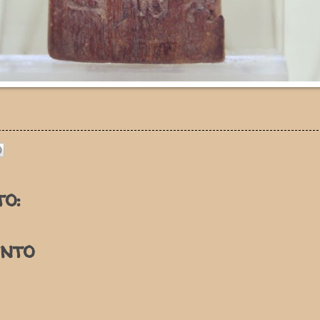
o:
nto