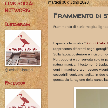
LINK SOCIAL
martedì 30 giugno 2020
NETWORK:
Frammento di s
Instagram
Frammento di stele magica lignea -
Esposta alla mostra "
Sotto il Cielo d
rappresenta differenti segni geroglifici
Sulla faccia posteriore è inciso un o
Purtroppo si è conservata solo in par
natura magica; il testo non è traduci
ogni immagine era un essere vivente,
@laviadegliantichi
coccodrilli venivano tagliati in due 
questa sia la ragione della cancellat
Facebook