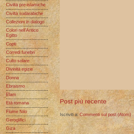
Civiltà pre-islamiche
Civiltà sudarabiche
Collezioni in dialogo
Colori nell'Antico
Egitto
Copti
Corredi funebri
Culto solare
Divinità egizie
Donna
Ebraismo
Elam
Post più recente
Età romana
Fiume Nilo
Iscriviti a:
Commenti sul post (Atom)
Geroglifici
Giza