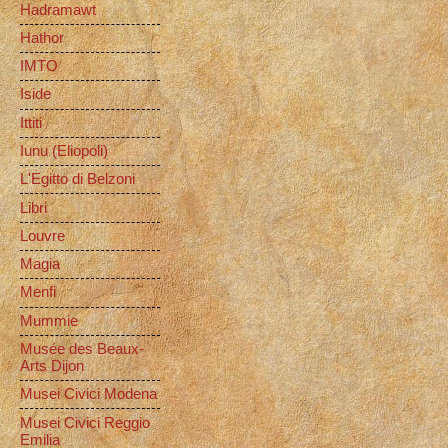
Hadramawt
Hathor
IMTO
Iside
Ittiti
Iunu (Eliopoli)
L'Egitto di Belzoni
Libri
Louvre
Magia
Menfi
Mummie
Musée des Beaux-
Arts Dijon
Musei Civici Modena
Musei Civici Reggio
Emilia