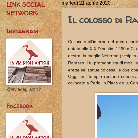
LINK SOCIAL
martedì 21 aprile 2020
NETWORK:
Il colosso di R
Instagram
Collocato all’interno del primo corti
datata alla
XIX Dinastia, 1260 a.C. c
destra, la moglie Nefertari (scolpita a
Ramses II fu protagonista di molti
l
erette sei statue colossali e due obe
Oggi, nel tempio restano conserva
collocato a Parigi in Place de la Co
@laviadegliantichi
Facebook