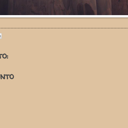
o:
nto