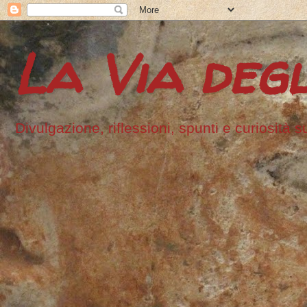
La Via degl
Divulgazione, riflessioni, spunti e curiosità s