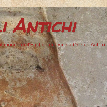
i Antichi
ul mondo dell'Egitto e del Vicino Oriente Antico -