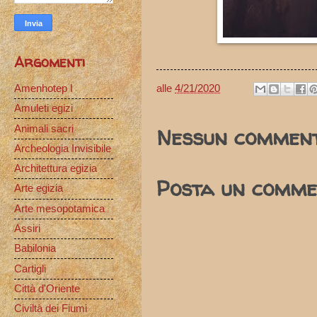
Argomenti
alle
4/21/2020
Amenhotep I
Amuleti egizi
Nessun comment
Animali sacri
Archeologia Invisibile
Architettura egizia
Posta un comme
Arte egizia
Arte mesopotamica
Assiri
Babilonia
Cartigli
Città d'Oriente
Civiltà dei Fiumi