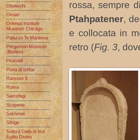
rossa, sempre 
Obelischi
Oman
Ptahpatener
, d
Oriental Institute
Museum Chicago
e collocata in m
Palazzo Te Mantova
retro (
Fig. 3
, dov
Pergamon Museum
(Berlino)
Piramidi
Porta di Ishtar
Ramses II
Roma
Sarcofagi
Scoperte
Sekhmet
Sfinge
Sotto il Cielo di Nut
Egitto Divino