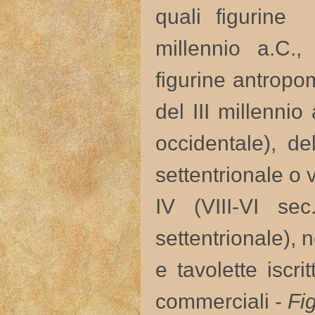
quali figurine 
millennio a.C.,
figurine antropo
del III millenni
occidentale), de
settentrionale o v
IV (VIII-VI se
settentrionale), n
e tavolette iscri
commerciali -
Fi