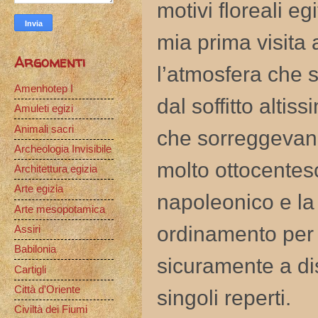
motivi floreali e
mia prima visita 
Argomenti
l’atmosfera che s
Amenhotep I
dal soffitto altis
Amuleti egizi
Animali sacri
che sorreggevano 
Archeologia Invisibile
molto ottocentes
Architettura egizia
Arte egizia
napoleonico e la f
Arte mesopotamica
ordinamento per t
Assiri
Babilonia
sicuramente a dis
Cartigli
Città d'Oriente
singoli reperti.
Civiltà dei Fiumi