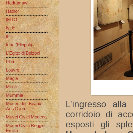
Hadramawt
Hathor
IMTO
Iside
Ittiti
Iunu (Eliopoli)
L'Egitto di Belzoni
Libri
Louvre
Magia
Menfi
Mummie
L’ingresso alla
Musée des Beaux-
Arts Dijon
corridoio di ac
Musei Civici Modena
esposti gli spl
Musei Civici Reggio
Emilia