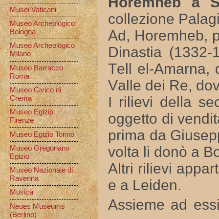
Horemheb a S
Musei Vaticani
collezione Palagi
Museo Archeologico
Ad, Horemheb, pr
Bologna
Museo Archeologico
Dinastia (1332-
Milano
Tell el-Amarna, 
Museo Barracco
Roma
Valle dei Re, do
Museo Civico di
I rilievi della 
Crema
Museo Egizio
oggetto di vendi
Firenze
prima da Giusepp
Museo Egizio Torino
volta li donò a B
Museo Gregoriano
Egizio
Altri rilievi app
Museo Nazionale di
Ravenna
e a Leiden.
Musica
Assieme ad essi
Neues Museums
(Berlino)