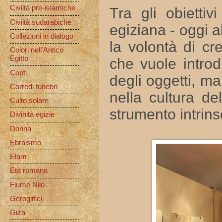
Civiltà pre-islamiche
Tra gli obiettiv
Civiltà sudarabiche
egiziana - oggi a
Collezioni in dialogo
la volontà di cr
Colori nell'Antico
Egitto
che vuole introd
Copti
degli oggetti, m
Corredi funebri
nella cultura de
Culto solare
strumento intrins
Divinità egizie
Donna
Ebraismo
Elam
Età romana
Fiume Nilo
Geroglifici
Giza