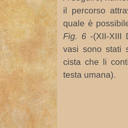
il percorso att
quale è
possibil
Fig. 6
-(XII-XIII
vasi sono stati 
cista che li con
testa umana).