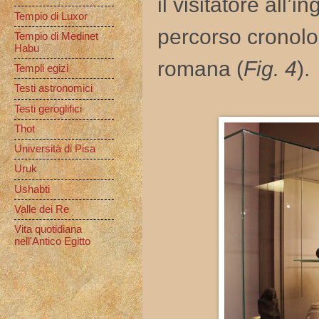
il visitatore all’
Tempio di Luxor
percorso cronologi
Tempio di Medinet
Habu
romana (
Fig. 4
).
Templi egizi
Testi astronomici
Testi geroglifici
Thot
Università di Pisa
Uruk
Ushabti
Valle dei Re
Vita quotidiana
nell'Antico Egitto