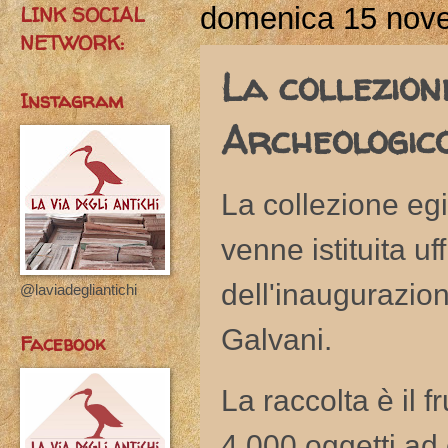
LINK SOCIAL
domenica 15 nov
NETWORK:
La collezion
Instagram
Archeologico
La collezione eg
venne istituita u
dell'inaugurazio
@laviadegliantichi
Galvani.
Facebook
La raccolta è il f
4.000 oggetti ad e