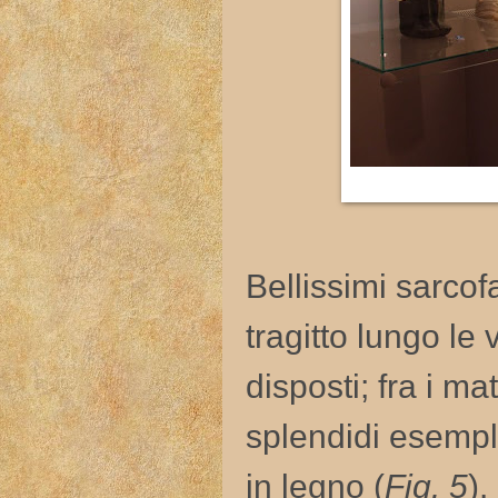
Bellissimi sarcof
tragitto lungo le 
disposti; fra i m
splendidi esempla
in legno (
Fig. 5
).