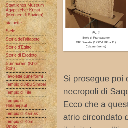
Staatliches Museum
Ägyptischer Kunst
(Monaco di Baviera)
statuette
Stele
Fig. 2
Stele di Ptahpatener
Storia dell'alfabeto
XIX Dinastia (1292-1186 a.C.)
Storie d'Egitto
Calcare (fronte)
Storie di Erodoto
Sumhuram (Khor
Rori)
Si prosegue poi c
Tavolette cuneiformi
Tempio di Abu Simbel
necropoli di Saq
Tempio di File
Tempio di
Ecco che a questo
Hatshepsut
Tempio di Karnak
atrio circondato
Tempio di Kom
Ombo