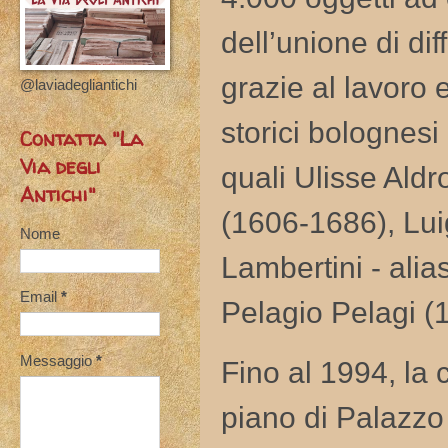
dell’unione di dif
grazie al lavoro
@laviadegliantichi
storici bolognesi 
Contatta "La
Via degli
quali Ulisse Ald
Antichi"
(1606-1686), Lui
Nome
Lambertini - ali
Email
*
Pelagio Pelagi (
Messaggio
*
Fino al 1994, la 
piano di Palazzo 