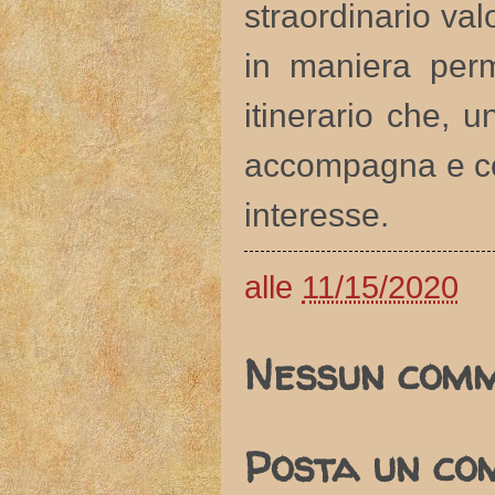
straordinario val
in maniera per
itinerario che, u
accompagna e coi
interesse.
alle
11/15/2020
Nessun comm
Posta un co